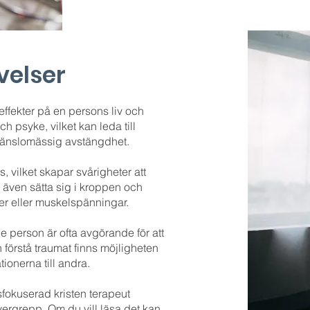
velser
ffekter på en persons liv och
h psyke, vilket kan leda till
 känslomässig avstängdhet.
s, vilket skapar svårigheter att
 även sätta sig i kroppen och
er eller muskelspänningar.
e person är ofta avgörande för att
 förstå traumat finns möjligheten
tionerna till andra.
gsfokuserad kristen terapeut
rgrepp. Om du vill läsa det kan