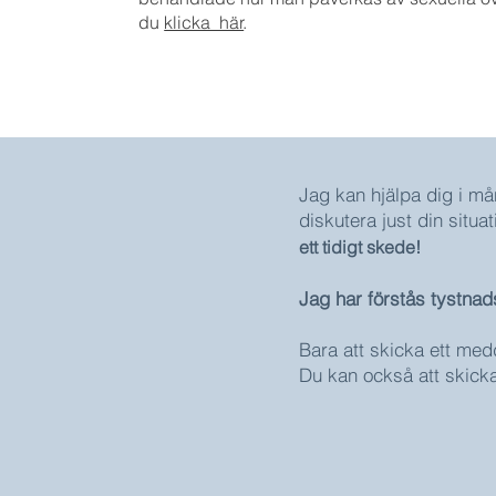
du
klicka här
.
​Jag kan hjälpa dig i må
diskutera just din situati
ett tidigt skede!
Jag har förstås tystnad
Bara att skicka ett medd
Du kan också att skicka