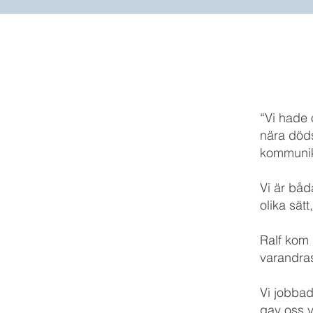
“Vi hade 
nära död
kommunika
Vi är båd
olika sätt
Ralf kom 
varandras
Vi jobbad
gav oss v