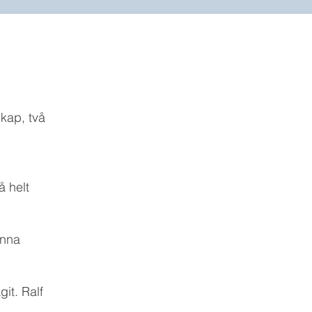
skap, två
å helt
änna
git. Ralf