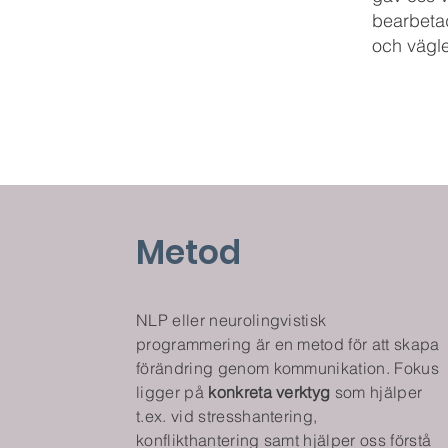
bearbetad
och vägl
Metod
NLP eller neurolingvistisk
programmering är en metod för att skapa
förändring genom kommunikation. Fokus
ligger på
konkreta verktyg
som hjälper
t.ex. vid stresshantering,
konflikthantering samt hjälper oss förstå