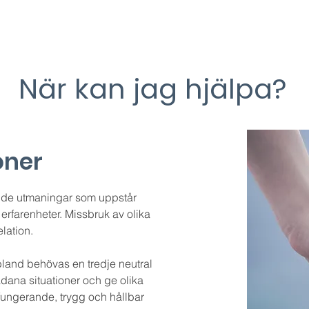
skicka sms eller ett WhatsApp-meddelande på tel 
När kan jag hjälpa?
oner
h de utmaningar som uppstår
 erfarenheter. Missbruk av olika
lation.
ibland behövas en tredje neutral
ådana situationer och ge olika
fungerande, trygg och hållbar