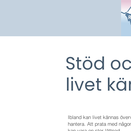
Stöd o
livet k
Ibland kan livet kännas över
hantera. Att prata med någo
kan vara en stor lättnad.