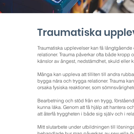
Traumatiska upple
Traumatiska upplevelser kan få långtgående e
relationer. Trauma påverkar ofta både kropp oc
känslor av ångest, nedstämdhet, skuld eller
Många kan uppleva att tilliten till andra rubba
bygga nära och trygga relationer. Trauma kan
orsaka fysiska reaktioner, som sömnsvårighet
Bearbetning och stöd från en trygg, förståend
kunna läka. Genom att få hjälp att hantera och
att återfå tryggheten i både sig själv och i rela
Mitt slutarbete under utbildningen till lösnin
behandlade hur man påverkas av sexuella öve